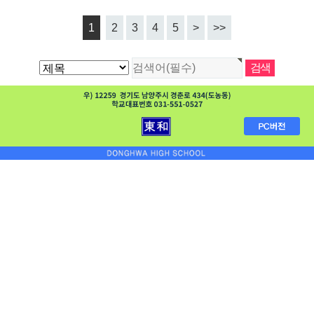
1
2
3
4
5
>
>>