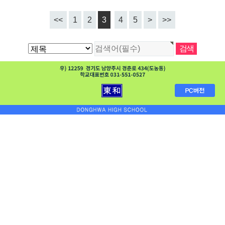
<<
1
2
3
4
5
>
>>