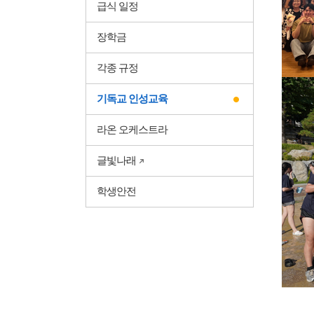
급식 일정
장학금
각종 규정
기독교 인성교육
라온 오케스트라
글빛나래
학생안전