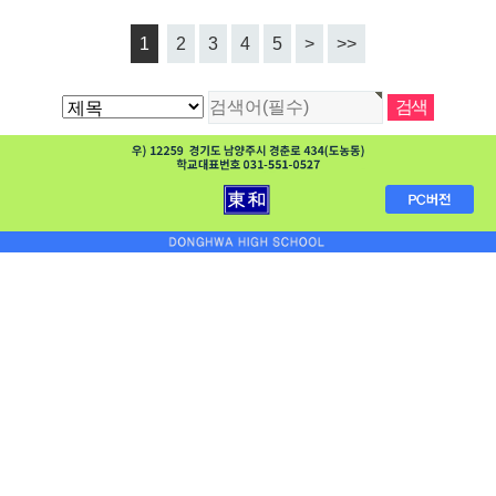
1
2
3
4
5
>
>>